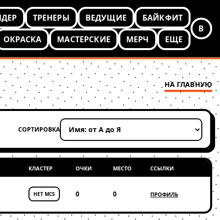
ЙДЕР
ТРЕНЕРЫ
ВЕДУЩИЕ
БАЙКФИТ
В
ОКРАСКА
МАСТЕРСКИЕ
МЕРЧ
ЕЩЕ
НА ГЛАВНУЮ
СОРТИРОВКА
Применить сортировку
КЛАСТЕР
ОЧКИ
МЕСТО
ССЫЛКИ
0
0
НЕТ MCS
ПРОФИЛЬ