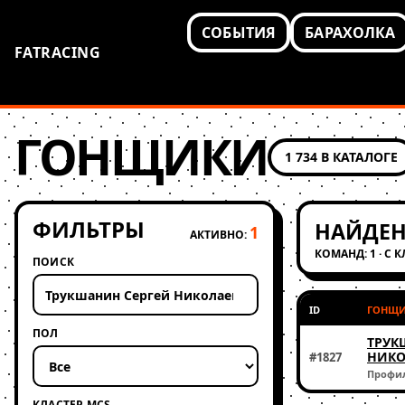
СОБЫТИЯ
БАРАХОЛКА
FATRACING
ГОНЩИКИ
1 734 В КАТАЛОГЕ
ФИЛЬТРЫ
НАЙДЕН
1
АКТИВНО:
КОМАНД: 1 · С 
ПОИСК
ID
ГОНЩ
ПОЛ
ТРУК
НИКО
#1827
Профи
КЛАСТЕР MCS