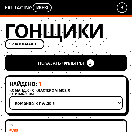
FATRACING
В
МЕНЮ
ГОНЩИКИ
1 734 В КАТАЛОГЕ
ПОКАЗАТЬ ФИЛЬТРЫ
1
1
НАЙДЕНО:
КОМАНД: 0 · С КЛАСТЕРОМ MCS: 0
СОРТИРОВКА
Применить сортировку
#780