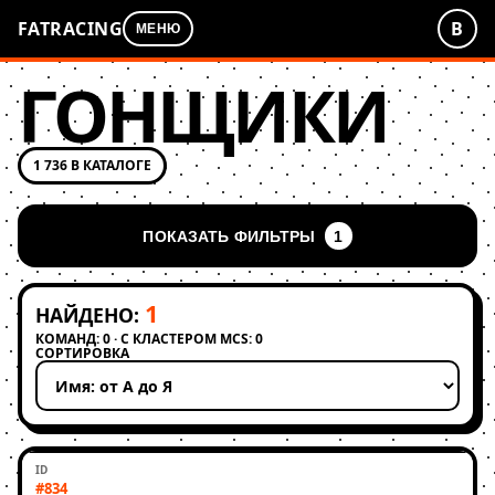
FATRACING
В
МЕНЮ
ГОНЩИКИ
1 736 В КАТАЛОГЕ
ПОКАЗАТЬ ФИЛЬТРЫ
1
1
НАЙДЕНО:
КОМАНД: 0 · С КЛАСТЕРОМ MCS: 0
СОРТИРОВКА
Применить сортировку
#834