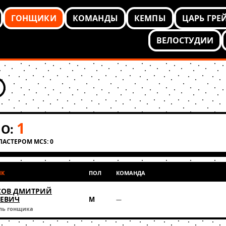
ГОНЩИКИ
КОМАНДЫ
КЕМПЫ
ЦАРЬ ГРЕ
ВЕЛОСТУДИИ
1
О:
КЛАСТЕРОМ MCS: 0
ИК
ПОЛ
КОМАНДА
СОВ ДМИТРИЙ
ЕЕВИЧ
М
—
ль гонщика