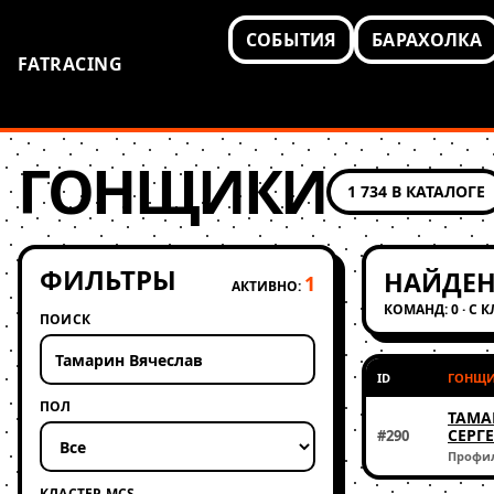
СОБЫТИЯ
БАРАХОЛКА
FATRACING
ГОНЩИКИ
1 734 В КАТАЛОГЕ
ФИЛЬТРЫ
НАЙДЕН
1
АКТИВНО:
КОМАНД: 0 · С 
ПОИСК
ID
ГОНЩ
ПОЛ
ТАМА
СЕРГ
#290
Профи
КЛАСТЕР MCS