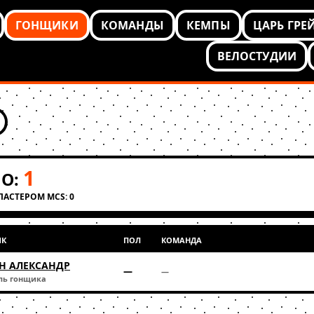
ГОНЩИКИ
КОМАНДЫ
КЕМПЫ
ЦАРЬ ГРЕ
ВЕЛОСТУДИИ
1
О:
КЛАСТЕРОМ MCS: 0
ИК
ПОЛ
КОМАНДА
Н АЛЕКСАНДР
—
—
ль гонщика