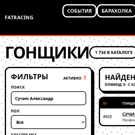
СОБЫТИЯ
БАРАХОЛКА
FATRACING
ГОНЩИКИ
1 734 В КАТАЛОГЕ
ФИЛЬТРЫ
НАЙДЕН
1
АКТИВНО:
КОМАНД: 0 · С 
ПОИСК
ID
ГОНЩ
ПОЛ
СУЧИ
#925
Профи
КЛАСТЕР MCS