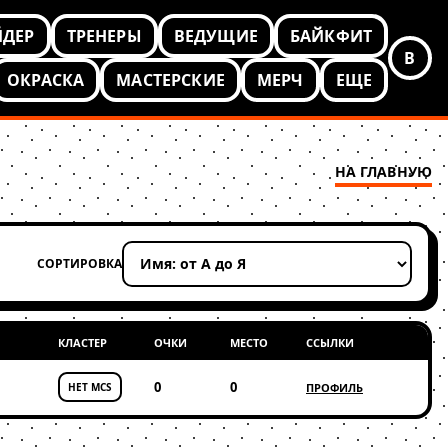
ЙДЕР
ТРЕНЕРЫ
ВЕДУЩИЕ
БАЙКФИТ
В
ОКРАСКА
МАСТЕРСКИЕ
МЕРЧ
ЕЩЕ
НА ГЛАВНУЮ
СОРТИРОВКА
Применить сортировку
КЛАСТЕР
ОЧКИ
МЕСТО
ССЫЛКИ
0
0
НЕТ MCS
ПРОФИЛЬ