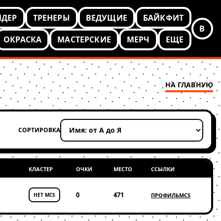
ЙДЕР
ТРЕНЕРЫ
ВЕДУЩИЕ
БАЙКФИТ
В
ОКРАСКА
МАСТЕРСКИЕ
МЕРЧ
ЕЩЕ
НА ГЛАВНУЮ
СОРТИРОВКА
Применить сортировку
КЛАСТЕР
ОЧКИ
МЕСТО
ССЫЛКИ
0
471
НЕТ MCS
ПРОФИЛЬ
MCS