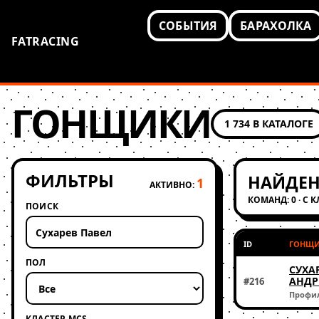
СОБЫТИЯ
БАРАХОЛКА
FATRACING
ГОНЩИКИ
1 734 В КАТАЛОГЕ
ФИЛЬТРЫ
НАЙДЕН
1
АКТИВНО:
КОМАНД: 0 · С 
ПОИСК
ID
ГОНЩ
ПОЛ
СУХА
АНДР
#216
Профи
КЛАСТЕР MCS