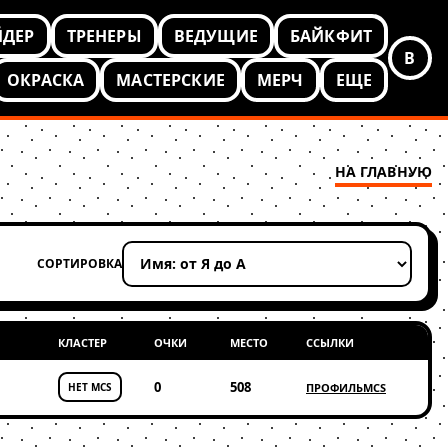
ЙДЕР
ТРЕНЕРЫ
ВЕДУЩИЕ
БАЙКФИТ
В
ОКРАСКА
МАСТЕРСКИЕ
МЕРЧ
ЕЩЕ
НА ГЛАВНУЮ
СОРТИРОВКА
Применить сортировку
КЛАСТЕР
ОЧКИ
МЕСТО
ССЫЛКИ
0
508
НЕТ MCS
ПРОФИЛЬ
MCS