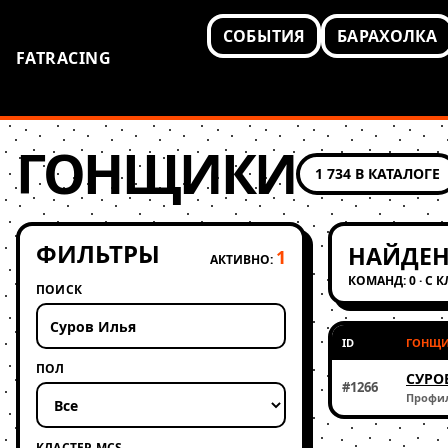
СОБЫТИЯ
БАРАХОЛКА
FATRACING
ГОНЩИКИ
1 734 В КАТАЛОГЕ
ФИЛЬТРЫ
НАЙДЕН
1
АКТИВНО:
КОМАНД: 0 · С 
ПОИСК
ID
ГОНЩ
ПОЛ
СУРО
#1266
Профи
КЛАСТЕР MCS