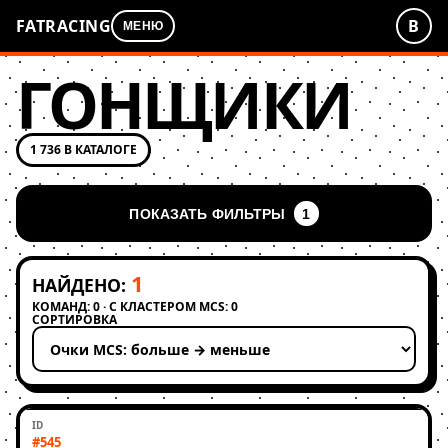
FATRACING
В
МЕНЮ
ГОНЩИКИ
1 736 В КАТАЛОГЕ
ПОКАЗАТЬ ФИЛЬТРЫ
1
1
НАЙДЕНО:
КОМАНД: 0 · С КЛАСТЕРОМ MCS: 0
СОРТИРОВКА
Применить сортировку
#545