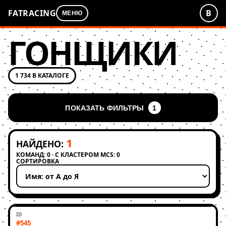
FATRACING
В
МЕНЮ
ГОНЩИКИ
1 734 В КАТАЛОГЕ
ПОКАЗАТЬ ФИЛЬТРЫ
1
1
НАЙДЕНО:
КОМАНД: 0 · С КЛАСТЕРОМ MCS: 0
СОРТИРОВКА
Применить сортировку
#545