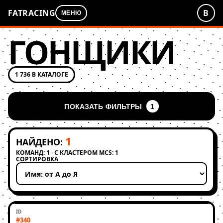
FATRACING
В
МЕНЮ
ГОНЩИКИ
1 736 В КАТАЛОГЕ
ПОКАЗАТЬ ФИЛЬТРЫ
1
1
НАЙДЕНО:
КОМАНД: 1 · С КЛАСТЕРОМ MCS: 1
СОРТИРОВКА
Применить сортировку
#340