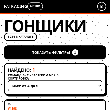
FATRACING
В
МЕНЮ
ГОНЩИКИ
1 734 В КАТАЛОГЕ
ПОКАЗАТЬ ФИЛЬТРЫ
1
1
НАЙДЕНО:
КОМАНД: 0 · С КЛАСТЕРОМ MCS: 0
СОРТИРОВКА
Применить сортировку
#1398