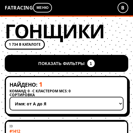
FATRACING
В
МЕНЮ
ГОНЩИКИ
1 734 В КАТАЛОГЕ
ПОКАЗАТЬ ФИЛЬТРЫ
1
1
НАЙДЕНО:
КОМАНД: 0 · С КЛАСТЕРОМ MCS: 0
СОРТИРОВКА
Применить сортировку
#1412