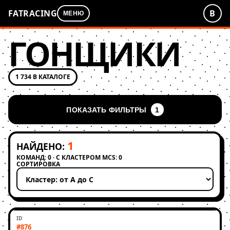
FATRACING
В
МЕНЮ
ГОНЩИКИ
1 734 В КАТАЛОГЕ
ПОКАЗАТЬ ФИЛЬТРЫ
1
1
НАЙДЕНО:
КОМАНД: 0 · С КЛАСТЕРОМ MCS: 0
СОРТИРОВКА
Применить сортировку
#876