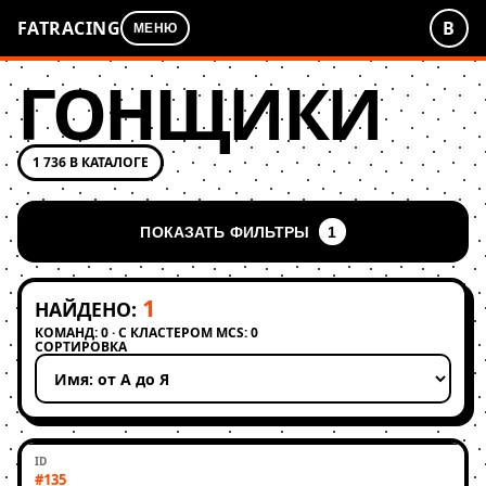
FATRACING
В
МЕНЮ
ГОНЩИКИ
1 736 В КАТАЛОГЕ
ПОКАЗАТЬ ФИЛЬТРЫ
1
1
НАЙДЕНО:
КОМАНД: 0 · С КЛАСТЕРОМ MCS: 0
СОРТИРОВКА
Применить сортировку
#135