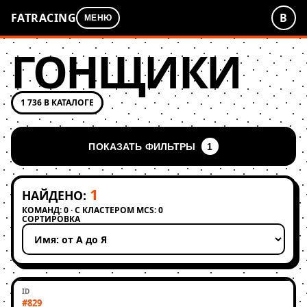
FATRACING
В
МЕНЮ
ГОНЩИКИ
1 736 В КАТАЛОГЕ
ПОКАЗАТЬ ФИЛЬТРЫ
1
1
НАЙДЕНО:
КОМАНД: 0 · С КЛАСТЕРОМ MCS: 0
СОРТИРОВКА
Применить сортировку
#829