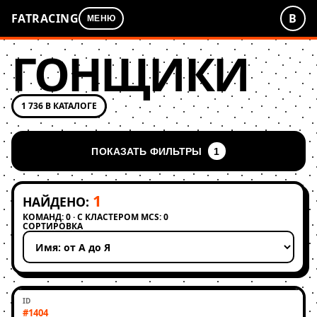
FATRACING
В
МЕНЮ
ГОНЩИКИ
1 736 В КАТАЛОГЕ
ПОКАЗАТЬ ФИЛЬТРЫ
1
1
НАЙДЕНО:
КОМАНД: 0 · С КЛАСТЕРОМ MCS: 0
СОРТИРОВКА
Применить сортировку
#1404