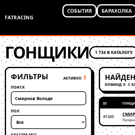
СОБЫТИЯ
БАРАХОЛКА
FATRACING
ГОНЩИКИ
1 734 В КАТАЛОГЕ
ФИЛЬТРЫ
НАЙДЕН
1
АКТИВНО:
КОМАНД: 0 · С 
ПОИСК
ID
ГОНЩ
ПОЛ
СМИР
#1360
Профи
КЛАСТЕР MCS