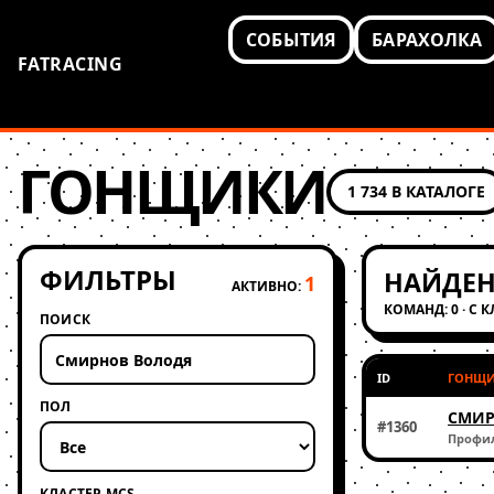
СОБЫТИЯ
БАРАХОЛКА
FATRACING
ГОНЩИКИ
1 734 В КАТАЛОГЕ
ФИЛЬТРЫ
НАЙДЕН
1
АКТИВНО:
КОМАНД: 0 · С 
ПОИСК
ID
ГОНЩ
ПОЛ
СМИР
#1360
Профи
КЛАСТЕР MCS