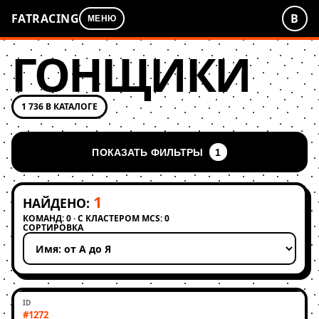
FATRACING
В
МЕНЮ
ГОНЩИКИ
1 736 В КАТАЛОГЕ
ПОКАЗАТЬ ФИЛЬТРЫ
1
1
НАЙДЕНО:
КОМАНД: 0 · С КЛАСТЕРОМ MCS: 0
СОРТИРОВКА
Применить сортировку
#1272