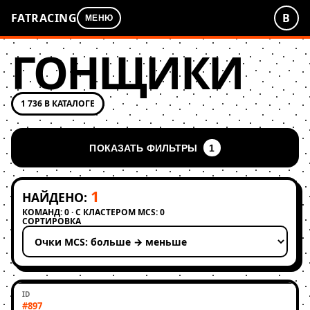
FATRACING
В
МЕНЮ
ГОНЩИКИ
1 736 В КАТАЛОГЕ
ПОКАЗАТЬ ФИЛЬТРЫ
1
1
НАЙДЕНО:
КОМАНД: 0 · С КЛАСТЕРОМ MCS: 0
СОРТИРОВКА
Применить сортировку
#897