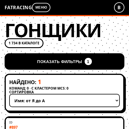
FATRACING
В
МЕНЮ
ГОНЩИКИ
1 734 В КАТАЛОГЕ
ПОКАЗАТЬ ФИЛЬТРЫ
1
1
НАЙДЕНО:
КОМАНД: 0 · С КЛАСТЕРОМ MCS: 0
СОРТИРОВКА
Применить сортировку
#897