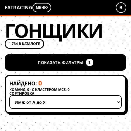
FATRACING
В
МЕНЮ
ГОНЩИКИ
1 734 В КАТАЛОГЕ
ПОКАЗАТЬ ФИЛЬТРЫ
1
0
НАЙДЕНО:
КОМАНД: 0 · С КЛАСТЕРОМ MCS: 0
СОРТИРОВКА
Применить сортировку