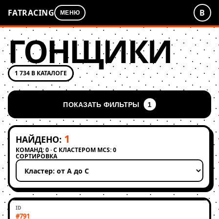
FATRACING
В
МЕНЮ
ГОНЩИКИ
1 734 В КАТАЛОГЕ
ПОКАЗАТЬ ФИЛЬТРЫ
1
1
НАЙДЕНО:
КОМАНД: 0 · С КЛАСТЕРОМ MCS: 0
СОРТИРОВКА
Применить сортировку
#791