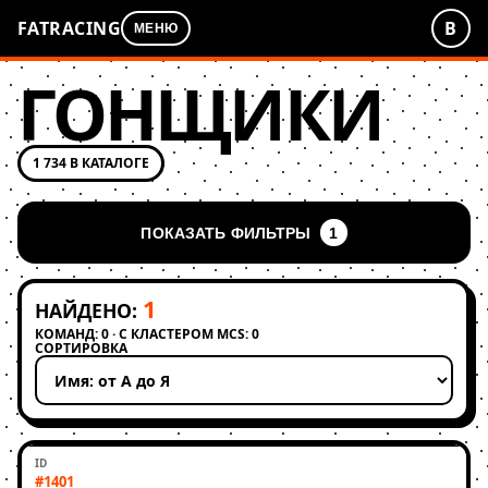
FATRACING
В
МЕНЮ
ГОНЩИКИ
1 734 В КАТАЛОГЕ
ПОКАЗАТЬ ФИЛЬТРЫ
1
1
НАЙДЕНО:
КОМАНД: 0 · С КЛАСТЕРОМ MCS: 0
СОРТИРОВКА
Применить сортировку
#1401