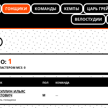
ГОНЩИКИ
КОМАНДЫ
КЕМПЫ
ЦАРЬ ГРЕ
ВЕЛОСТУДИИ
1
О:
КЛАСТЕРОМ MCS: 0
ИК
ПОЛ
КОМАНДА
УЛЛИН ИЛЬЯС
АТОВИЧ
М
—
ль гонщика