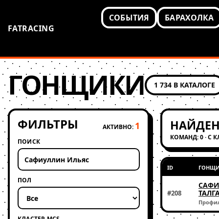
СОБЫТИЯ
БАРАХОЛКА
FATRACING
ГОНЩИКИ
1 734 В КАТАЛОГЕ
ФИЛЬТРЫ
НАЙДЕН
1
АКТИВНО:
КОМАНД: 0 · С 
ПОИСК
ID
ГОНЩ
ПОЛ
САФИ
ТАЛГ
#208
Профи
КЛАСТЕР MCS