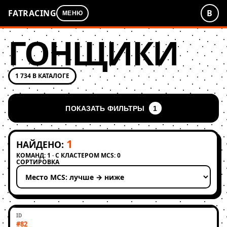
FATRACING
В
МЕНЮ
ГОНЩИКИ
1 734 В КАТАЛОГЕ
ПОКАЗАТЬ ФИЛЬТРЫ
1
1
НАЙДЕНО:
КОМАНД: 1 · С КЛАСТЕРОМ MCS: 0
СОРТИРОВКА
Применить сортировку
#82