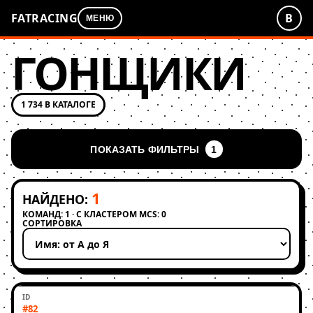
FATRACING
В
МЕНЮ
ГОНЩИКИ
1 734 В КАТАЛОГЕ
ПОКАЗАТЬ ФИЛЬТРЫ
1
1
НАЙДЕНО:
КОМАНД: 1 · С КЛАСТЕРОМ MCS: 0
СОРТИРОВКА
Применить сортировку
#82