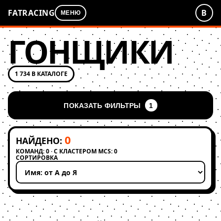
FATRACING
В
МЕНЮ
ГОНЩИКИ
1 734 В КАТАЛОГЕ
ПОКАЗАТЬ ФИЛЬТРЫ
1
0
НАЙДЕНО:
КОМАНД: 0 · С КЛАСТЕРОМ MCS: 0
СОРТИРОВКА
Применить сортировку