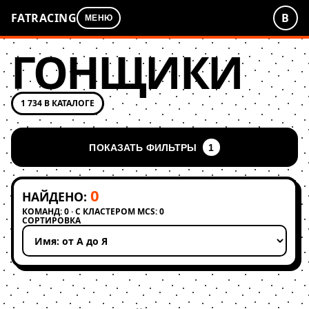
FATRACING
В
МЕНЮ
ГОНЩИКИ
1 734 В КАТАЛОГЕ
ПОКАЗАТЬ ФИЛЬТРЫ
1
0
НАЙДЕНО:
КОМАНД: 0 · С КЛАСТЕРОМ MCS: 0
СОРТИРОВКА
Применить сортировку