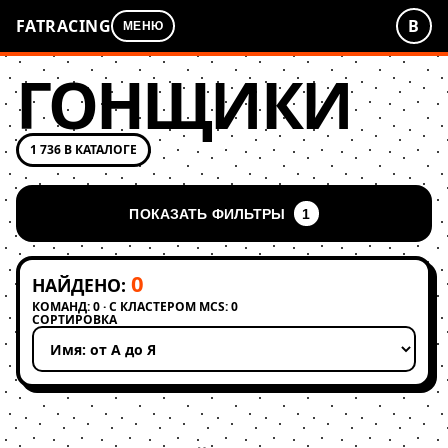
FATRACING
В
МЕНЮ
ГОНЩИКИ
1 736 В КАТАЛОГЕ
ПОКАЗАТЬ ФИЛЬТРЫ
1
0
НАЙДЕНО:
КОМАНД: 0 · С КЛАСТЕРОМ MCS: 0
СОРТИРОВКА
Применить сортировку