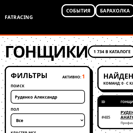
СОБЫТИЯ
БАРАХОЛКА
FATRACING
ГОНЩИКИ
1 734 В КАТАЛОГЕ
ФИЛЬТРЫ
НАЙДЕН
1
АКТИВНО:
КОМАНД: 0 · С 
ПОИСК
ID
ГОНЩ
ПОЛ
РУДЕ
АНАТ
#485
Профи
КЛАСТЕР MCS