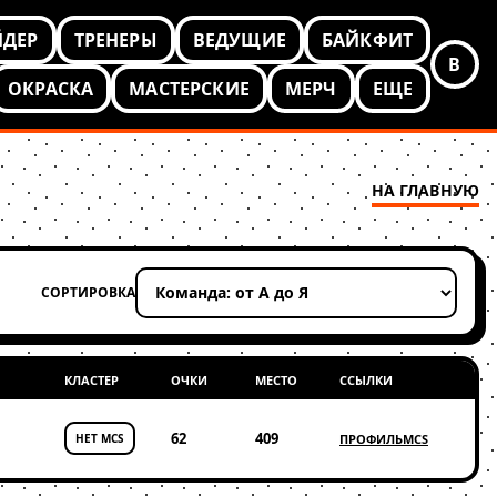
ЙДЕР
ТРЕНЕРЫ
ВЕДУЩИЕ
БАЙКФИТ
В
ОКРАСКА
МАСТЕРСКИЕ
МЕРЧ
ЕЩЕ
НА ГЛАВНУЮ
СОРТИРОВКА
Применить сортировку
КЛАСТЕР
ОЧКИ
МЕСТО
ССЫЛКИ
62
409
НЕТ MCS
ПРОФИЛЬ
MCS