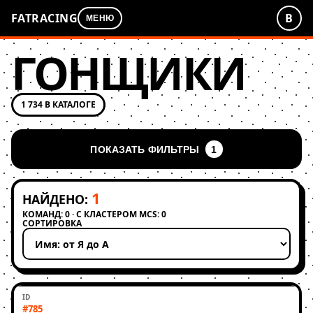
FATRACING
В
МЕНЮ
ГОНЩИКИ
1 734 В КАТАЛОГЕ
ПОКАЗАТЬ ФИЛЬТРЫ
1
1
НАЙДЕНО:
КОМАНД: 0 · С КЛАСТЕРОМ MCS: 0
СОРТИРОВКА
Применить сортировку
#785