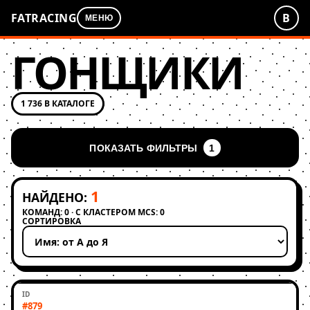
FATRACING
В
МЕНЮ
ГОНЩИКИ
1 736 В КАТАЛОГЕ
ПОКАЗАТЬ ФИЛЬТРЫ
1
1
НАЙДЕНО:
КОМАНД: 0 · С КЛАСТЕРОМ MCS: 0
СОРТИРОВКА
Применить сортировку
#879