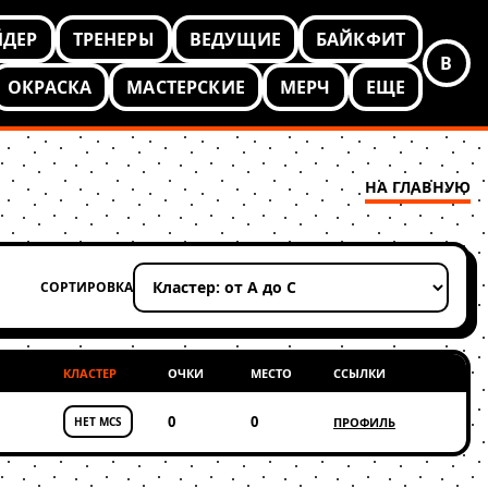
ЙДЕР
ТРЕНЕРЫ
ВЕДУЩИЕ
БАЙКФИТ
В
ОКРАСКА
МАСТЕРСКИЕ
МЕРЧ
ЕЩЕ
НА ГЛАВНУЮ
СОРТИРОВКА
Применить сортировку
КЛАСТЕР
ОЧКИ
МЕСТО
ССЫЛКИ
0
0
НЕТ MCS
ПРОФИЛЬ