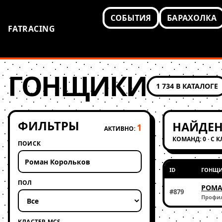
СОБЫТИЯ
БАРАХОЛКА
FATRACING
ГОНЩИКИ
1 734 В КАТАЛОГЕ
ФИЛЬТРЫ
НАЙДЕН
1
АКТИВНО:
КОМАНД: 0 · С 
ПОИСК
ID
ГОНЩ
ПОЛ
РОМА
#879
Профи
КЛАСТЕР MCS