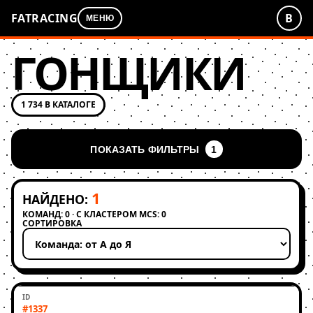
FATRACING
В
МЕНЮ
ГОНЩИКИ
1 734 В КАТАЛОГЕ
ПОКАЗАТЬ ФИЛЬТРЫ
1
1
НАЙДЕНО:
КОМАНД: 0 · С КЛАСТЕРОМ MCS: 0
СОРТИРОВКА
Применить сортировку
#1337