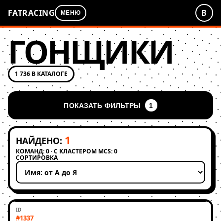
FATRACING
В
МЕНЮ
ГОНЩИКИ
1 736 В КАТАЛОГЕ
ПОКАЗАТЬ ФИЛЬТРЫ
1
1
НАЙДЕНО:
КОМАНД: 0 · С КЛАСТЕРОМ MCS: 0
СОРТИРОВКА
Применить сортировку
#1337