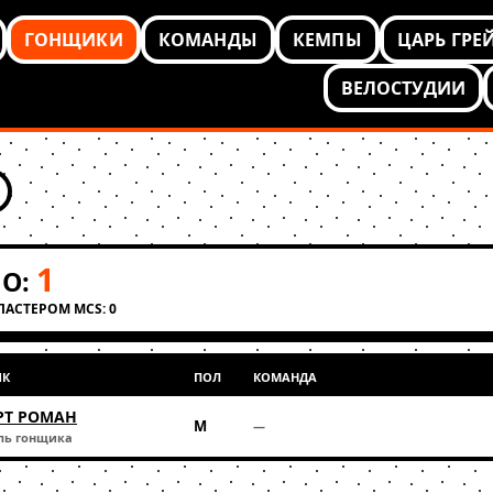
ГОНЩИКИ
КОМАНДЫ
КЕМПЫ
ЦАРЬ ГРЕ
ВЕЛОСТУДИИ
1
О:
КЛАСТЕРОМ MCS: 0
ИК
ПОЛ
КОМАНДА
РТ РОМАН
М
—
ль гонщика