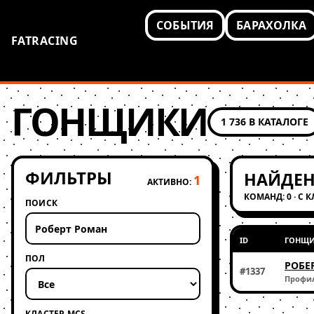
СОБЫТИЯ
БАРАХОЛКА
FATRACING
ГОНЩИКИ
1 736 В КАТАЛОГЕ
ФИЛЬТРЫ
НАЙДЕН
1
АКТИВНО:
КОМАНД: 0 · С 
ПОИСК
ID
ГОНЩ
ПОЛ
РОБЕ
#1337
Профи
КЛАСТЕР MCS