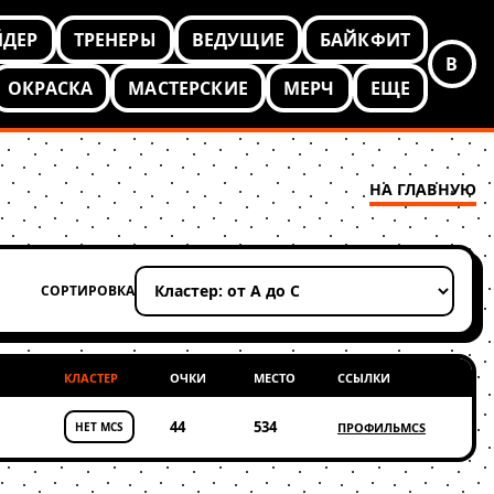
ЙДЕР
ТРЕНЕРЫ
ВЕДУЩИЕ
БАЙКФИТ
В
ОКРАСКА
МАСТЕРСКИЕ
МЕРЧ
ЕЩЕ
НА ГЛАВНУЮ
СОРТИРОВКА
Применить сортировку
КЛАСТЕР
ОЧКИ
МЕСТО
ССЫЛКИ
44
534
НЕТ MCS
ПРОФИЛЬ
MCS