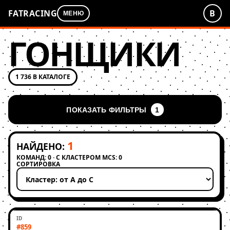
FATRACING
В
МЕНЮ
ГОНЩИКИ
1 736 В КАТАЛОГЕ
ПОКАЗАТЬ ФИЛЬТРЫ
1
1
НАЙДЕНО:
КОМАНД: 0 · С КЛАСТЕРОМ MCS: 0
СОРТИРОВКА
Применить сортировку
#859