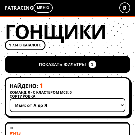
FATRACING
В
МЕНЮ
ГОНЩИКИ
1 734 В КАТАЛОГЕ
ПОКАЗАТЬ ФИЛЬТРЫ
1
1
НАЙДЕНО:
КОМАНД: 0 · С КЛАСТЕРОМ MCS: 0
СОРТИРОВКА
Применить сортировку
#1413