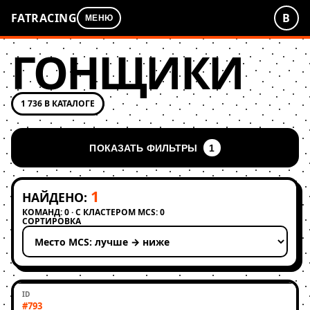
FATRACING
В
МЕНЮ
ГОНЩИКИ
1 736 В КАТАЛОГЕ
ПОКАЗАТЬ ФИЛЬТРЫ
1
1
НАЙДЕНО:
КОМАНД: 0 · С КЛАСТЕРОМ MCS: 0
СОРТИРОВКА
Применить сортировку
#793