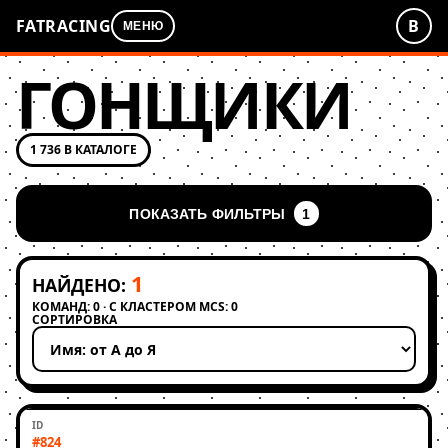
FATRACING
В
МЕНЮ
ГОНЩИКИ
1 736 В КАТАЛОГЕ
ПОКАЗАТЬ ФИЛЬТРЫ
1
1
НАЙДЕНО:
КОМАНД: 0 · С КЛАСТЕРОМ MCS: 0
СОРТИРОВКА
Применить сортировку
#824