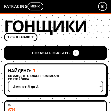
FATRACING
В
МЕНЮ
ГОНЩИКИ
1 736 В КАТАЛОГЕ
ПОКАЗАТЬ ФИЛЬТРЫ
1
1
НАЙДЕНО:
КОМАНД: 0 · С КЛАСТЕРОМ MCS: 0
СОРТИРОВКА
Применить сортировку
#756