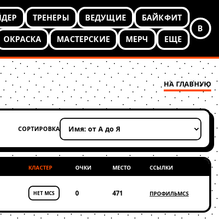
ЙДЕР
ТРЕНЕРЫ
ВЕДУЩИЕ
БАЙКФИТ
В
ОКРАСКА
МАСТЕРСКИЕ
МЕРЧ
ЕЩЕ
НА ГЛАВНУЮ
СОРТИРОВКА
Применить сортировку
КЛАСТЕР
ОЧКИ
МЕСТО
ССЫЛКИ
0
471
НЕТ MCS
ПРОФИЛЬ
MCS