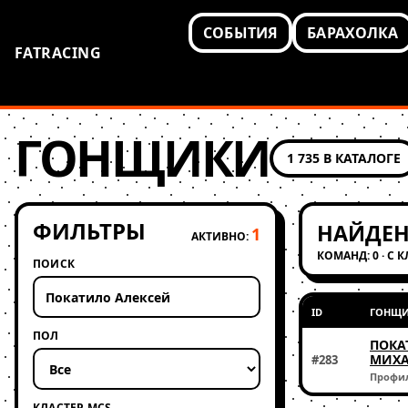
СОБЫТИЯ
БАРАХОЛКА
FATRACING
ГОНЩИКИ
1 735 В КАТАЛОГЕ
ФИЛЬТРЫ
НАЙДЕН
1
АКТИВНО:
КОМАНД: 0 · С 
ПОИСК
ID
ГОНЩ
ПОЛ
ПОКА
МИХ
#283
Профи
КЛАСТЕР MCS