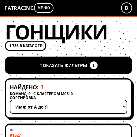
FATRACING
В
МЕНЮ
ГОНЩИКИ
1 736 В КАТАЛОГЕ
ПОКАЗАТЬ ФИЛЬТРЫ
1
1
НАЙДЕНО:
КОМАНД: 0 · С КЛАСТЕРОМ MCS: 0
СОРТИРОВКА
Применить сортировку
#1327