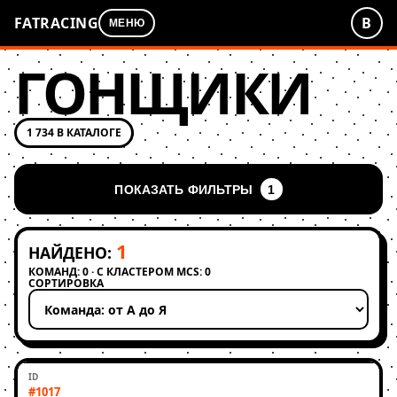
FATRACING
В
МЕНЮ
ГОНЩИКИ
1 734 В КАТАЛОГЕ
ПОКАЗАТЬ ФИЛЬТРЫ
1
1
НАЙДЕНО:
КОМАНД: 0 · С КЛАСТЕРОМ MCS: 0
СОРТИРОВКА
Применить сортировку
#1017