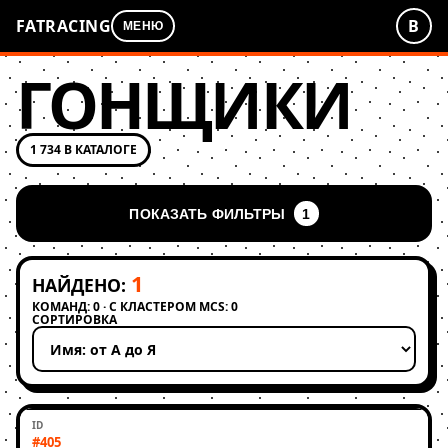
FATRACING
В
МЕНЮ
ГОНЩИКИ
1 734 В КАТАЛОГЕ
ПОКАЗАТЬ ФИЛЬТРЫ
1
1
НАЙДЕНО:
КОМАНД: 0 · С КЛАСТЕРОМ MCS: 0
СОРТИРОВКА
Применить сортировку
#405