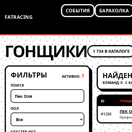
СОБЫТИЯ
БАРАХОЛКА
FATRACING
ГОНЩИКИ
1 734 В КАТАЛОГЕ
ФИЛЬТРЫ
НАЙДЕН
1
АКТИВНО:
КОМАНД: 0 · С 
ПОИСК
ID
ГОНЩ
ПОЛ
ПЕК 
#1290
Профи
КЛАСТЕР MCS