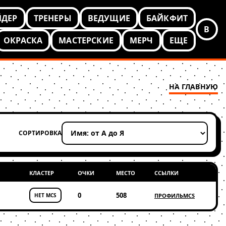
ЙДЕР
ТРЕНЕРЫ
ВЕДУЩИЕ
БАЙКФИТ
В
ОКРАСКА
МАСТЕРСКИЕ
МЕРЧ
ЕЩЕ
НА ГЛАВНУЮ
СОРТИРОВКА
Применить сортировку
КЛАСТЕР
ОЧКИ
МЕСТО
ССЫЛКИ
0
508
НЕТ MCS
ПРОФИЛЬ
MCS