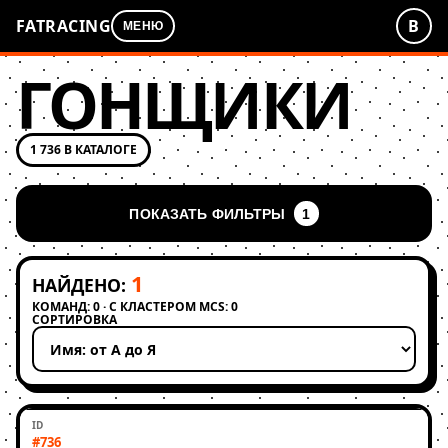
FATRACING
В
МЕНЮ
ГОНЩИКИ
1 736 В КАТАЛОГЕ
ПОКАЗАТЬ ФИЛЬТРЫ
1
1
НАЙДЕНО:
КОМАНД: 0 · С КЛАСТЕРОМ MCS: 0
СОРТИРОВКА
Применить сортировку
#736