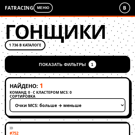
FATRACING
В
МЕНЮ
ГОНЩИКИ
1 736 В КАТАЛОГЕ
ПОКАЗАТЬ ФИЛЬТРЫ
1
1
НАЙДЕНО:
КОМАНД: 0 · С КЛАСТЕРОМ MCS: 0
СОРТИРОВКА
Применить сортировку
#752